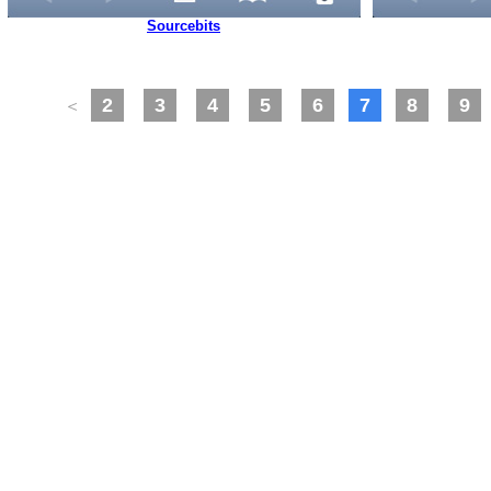
Sourcebits
2
3
4
5
6
7
8
9
＜