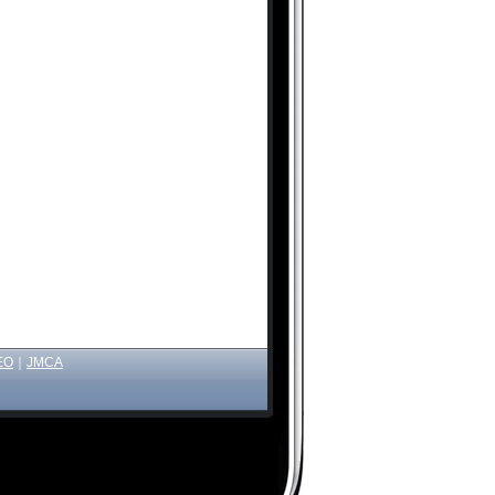
EO
｜
JMCA