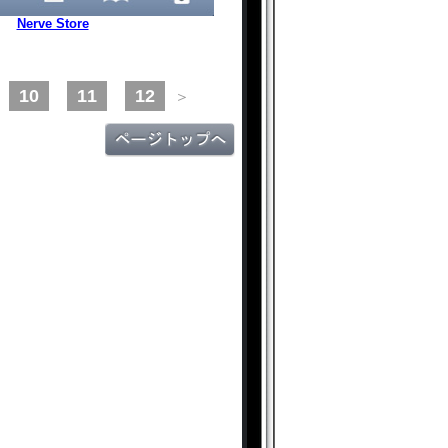
Nerve Store
10
11
12
＞