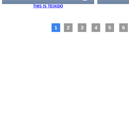
THIS IS TEIXIDÓ
1
2
3
4
5
6