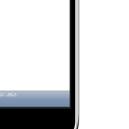
EO
｜
JMCA