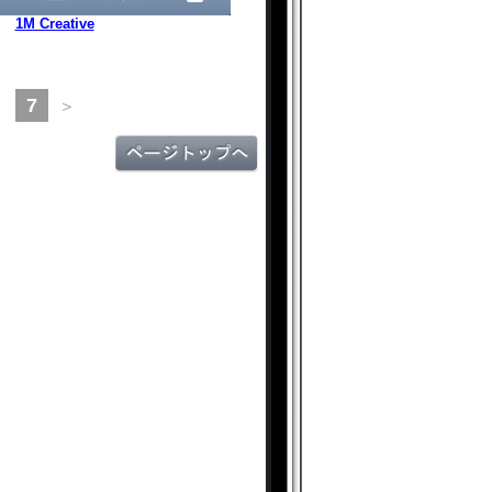
1M Creative
7
＞